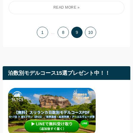
1
...
8
9
10
泊数別モデルコース15選プレゼント中！！